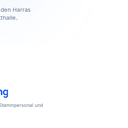
 den Harras
thalle.
ng
m Stammpersonal und