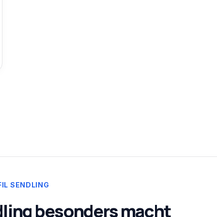
FIL
SENDLING
ling
besonders macht