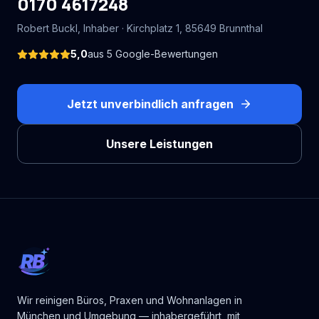
0170 4617248
Robert Buckl
, Inhaber ·
Kirchplatz 1
,
85649
Brunnthal
5,0
aus
5
Google-Bewertungen
Jetzt unverbindlich anfragen
Unsere Leistungen
RB
Wir reinigen Büros, Praxen und Wohnanlagen in
München und Umgebung — inhabergeführt, mit