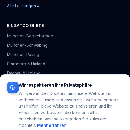
Alle Leistungen
→
EINSATZGEBIETE
München-Bogenhausen
München-Schwabing
München-Pasing
Starnberg & Umland
Dachau & Umland
Alle Stadtteil-Hubs
Wir respektieren Ihre Privatsphäre
Inhaltsverzeichnis
Wir verwenden Cookies, um unsere Website zu
verbessern. Einige sind essenziell, während andere
Alle Gebiete
→
uns helfen, diese Website zu analysieren und Ihr
Erlebnis zu verbessern. Sie können selbst
entscheiden, welche Kategorien Sie zulassen
möchten.
Mehr erfahren