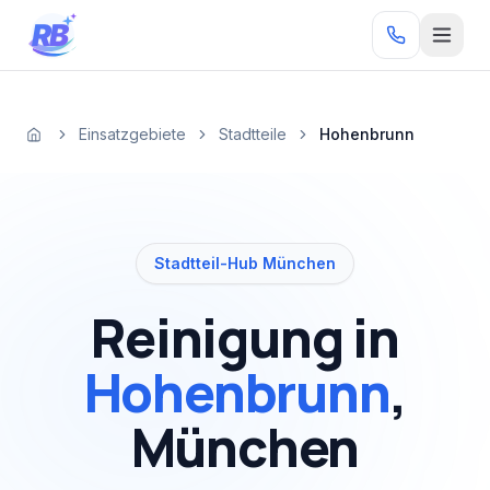
Zum Inhalt springen
RB
Einsatzgebiete
Stadtteile
Hohenbrunn
Startseite
Stadtteil-Hub München
Reinigung in
Hohenbrunn
,
München