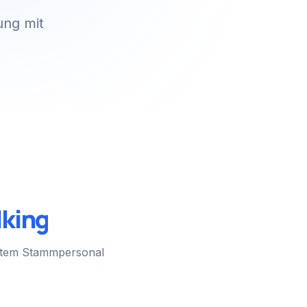
ung mit
lking
estem Stammpersonal