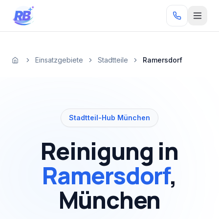
Zum Inhalt springen
RB
Einsatzgebiete
Stadtteile
Ramersdorf
Startseite
Stadtteil-Hub München
Reinigung in
Ramersdorf
,
München