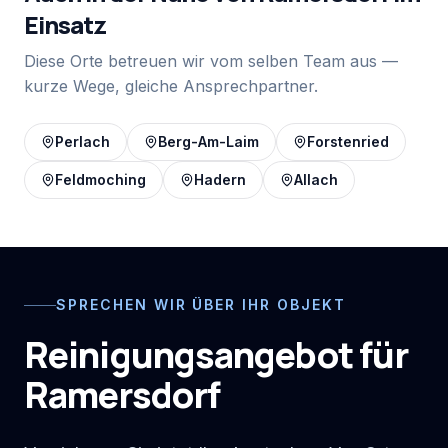
Einsatz
Diese Orte betreuen wir vom selben Team aus —
kurze Wege, gleiche Ansprechpartner.
Perlach
Berg-Am-Laim
Forstenried
Feldmoching
Hadern
Allach
SPRECHEN WIR ÜBER IHR OBJEKT
Reinigungsangebot für
Ramersdorf