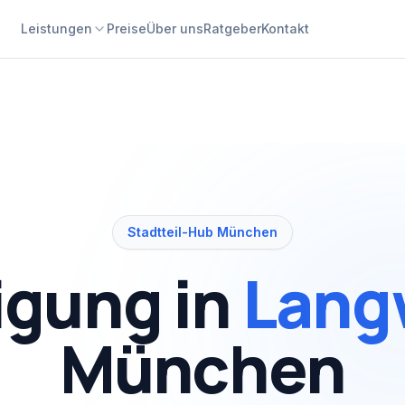
Leistungen
Preise
Über uns
Ratgeber
Kontakt
Stadtteil-Hub München
igung in
Lang
München