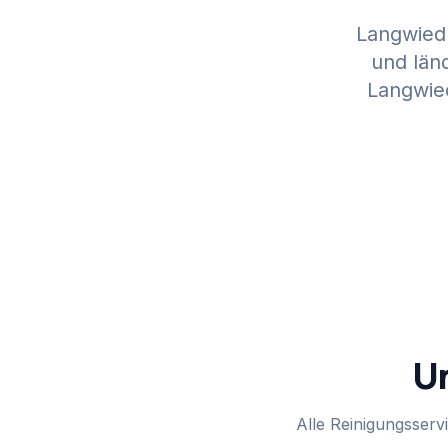
Langwied
und länd
Langwied
Un
Alle Reinigungsservi