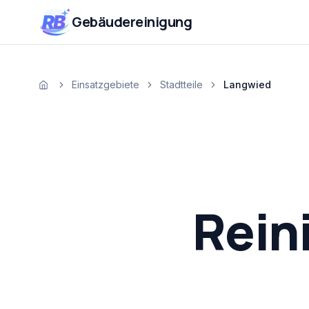
Zum Inhalt springen
RB
Gebäudereinigung
Einsatzgebiete
Stadtteile
Langwied
Startseite
Rein