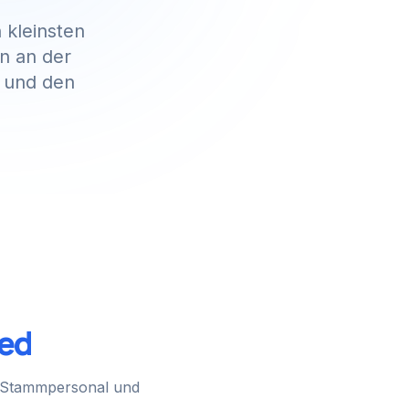
kleinsten
rn an der
8 und den
ed
m Stammpersonal und