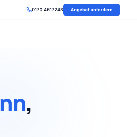
0170 4617248
Angebot anfordern
onn
,