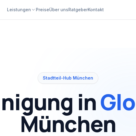
Leistungen
Preise
Über uns
Ratgeber
Kontakt
Stadtteil-Hub München
inigung in
Gl
München