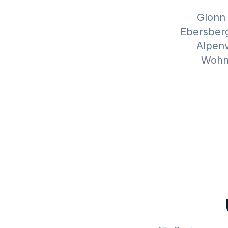
Glonn
Ebersberg
Alpenv
Wohng