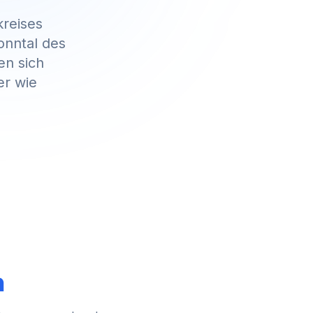
reises
onntal des
en sich
er wie
n