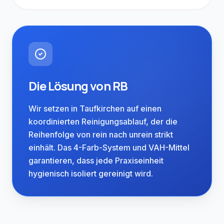
Die Lösung von RB
Wir setzen in Taufkirchen auf einen
koordinierten Reinigungsablauf, der die
Reihenfolge von rein nach unrein strikt
einhält. Das 4-Farb-System und VAH-Mittel
Regional verwurzelt.
garantieren, dass jede Praxiseinheit
Taufkirchen grenzt unmittelbar an
hygienisch isoliert gereinigt wird.
Brunnthal – die Anfahrt beträgt lediglich
10 Minuten. Diese Nähe nutzen wir für
besonders kundenfreundliche
Einsatzplanung: Kurzfristige
Terminanpassungen oder