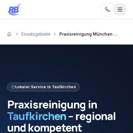
Zum Inhalt springen
RB
Einsatzgebiete
Praxisreinigung München Taufkirchen
Startseite
Lokaler Service in
Taufkirchen
Praxisreinigung
in
Taufkirchen
–
regional
und
kompetent