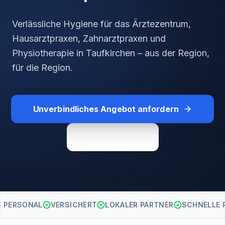
Verlässliche Hygiene für das Ärztezentrum,
Hausarztpraxen, Zahnarztpraxen und
Physiotherapie in Taufkirchen – aus der Region,
für die Region.
Unverbindliches Angebot anfordern
Direkt anrufen
S PERSONAL
VERSICHERT
LOKALER PARTNER
SCHNELLE 