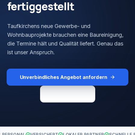
fertiggestellt
Taufkirchens neue Gewerbe- und
Wohnbauprojekte brauchen eine Baureinigung,
die Termine hält und Qualität liefert. Genau das
ist unser Anspruch.
Unverbindliches Angebot anfordern
Direkt anrufen
S PERSONAL
VERSICHERT
LOKALER PARTNER
SCHNELLE 