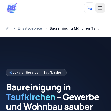
Zum Inhalt springen
RB
Einsatzgebiete
Baureinigung München Taufkirchen
Startseite
Lokaler Service in
Taufkirchen
Baureinigung
in
Taufkirchen
–
Gewerbe
und
Wohnbau
sauber