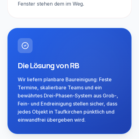
Fenster stehen dem im Weg.
Die Lösung von RB
Wir liefern planbare Baureinigung: Feste
Termine, skalierbare Teams und ein
bewährtes Drei-Phasen-System aus Grob-,
Fein- und Endreinigung stellen sicher, dass
jedes Objekt in Taufkirchen pünktlich und
Regional verwurzelt.
einwandfrei übergeben wird.
Taufkirchen grenzt direkt an Brunnthal –
wir sind in weniger als 10 Minuten vor
Ort. Diese Nachbarschaft macht uns