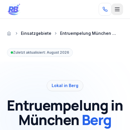
Zum Inhalt springen
RB
Einsatzgebiete
Entruempelung München Berg
Startseite
Zuletzt aktualisiert:
August 2026
Lokal in Berg
Entruempelung
in
München
Berg