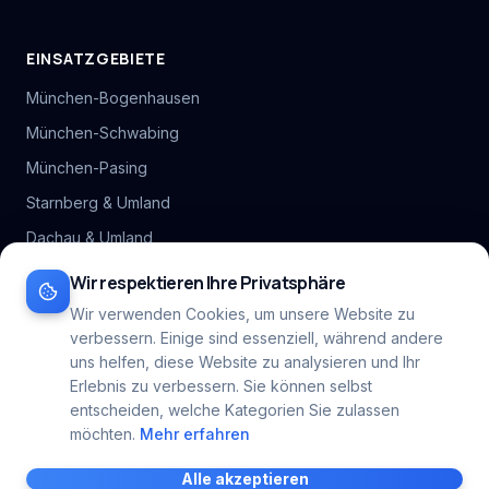
EINSATZGEBIETE
München-Bogenhausen
München-Schwabing
München-Pasing
Starnberg & Umland
Dachau & Umland
Alle Stadtteil-Hubs
Wir respektieren Ihre Privatsphäre
Inhaltsverzeichnis
Wir verwenden Cookies, um unsere Website zu
verbessern. Einige sind essenziell, während andere
Alle Gebiete
→
uns helfen, diese Website zu analysieren und Ihr
Erlebnis zu verbessern. Sie können selbst
entscheiden, welche Kategorien Sie zulassen
möchten.
Mehr erfahren
©
2026
RB Gebäudereinigung. Alle Rechte vorbehalten.
Alle akzeptieren
Impressum
|
Datenschutz
|
Cookie-Einstellungen