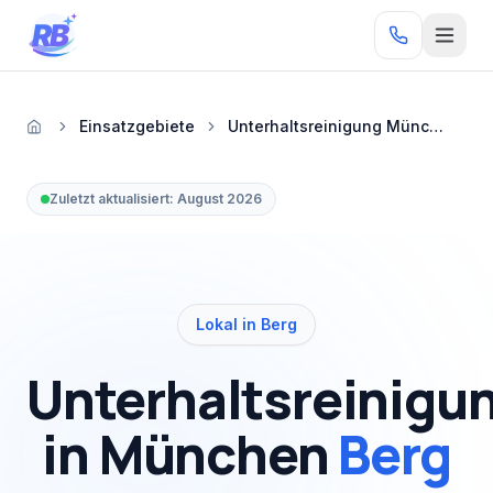
Zum Inhalt springen
RB
Einsatzgebiete
Unterhaltsreinigung München Berg
Startseite
Zuletzt aktualisiert:
August 2026
Lokal in Berg
Unterhaltsreinigu
in München
Berg