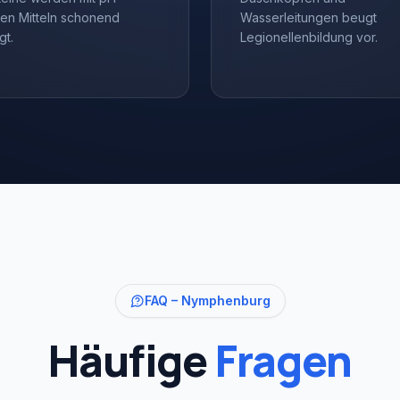
len Mitteln schonend
Wasserleitungen beugt
gt.
Legionellenbildung vor.
FAQ –
Nymphenburg
Häufige
Fragen