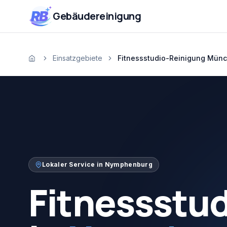
Zum Inhalt springen
RB
Gebäudereinigung
Einsatzgebiete
Fitnessstudio-Reinigung Mü
Startseite
Lokaler Service in
Nymphenburg
Fitnessstu