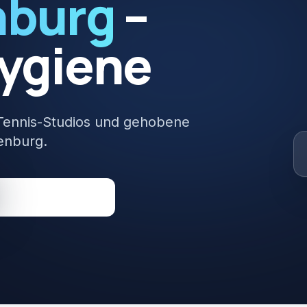
burg
–
ygiene
 Tennis-Studios und gehobene
enburg.
Direkt anrufen