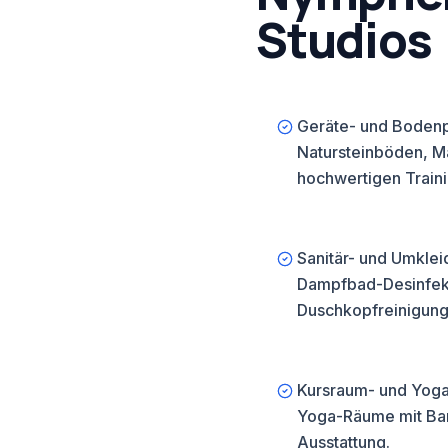
Studios
en wir ca. 35
 Ring. Im Umfeld
Geräte- und Bodenp
euen wir exklusive
Natursteinböden, 
studios mit
hochwertigen Train
Sanitär- und Umklei
Dampfbad-Desinfekt
Duschkopfreinigung
Kursraum- und Yoga
Yoga-Räume mit Ba
Ausstattung.