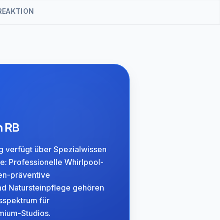
REAKTION
n RB
 verfügt über Spezialwissen
e: Professionelle Whirlpool-
en-präventive
nd Natursteinpflege gehören
sspektrum für
ium-Studios.