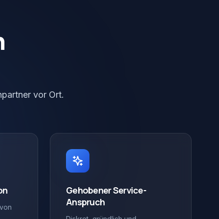
n
partner vor Ort.
on
Gehobener Service-
Anspruch
 von
Diskret, gründlich und