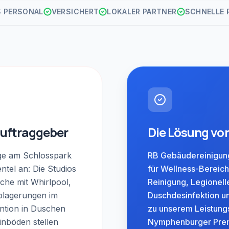
S PERSONAL
VERSICHERT
LOKALER PARTNER
SCHNELLE 
Auftraggeber
Die Lösung vo
ge am Schlosspark
RB Gebäudereinigung
entel an: Die Studios
für Wellness-Bereich
iche mit Whirlpool,
Reinigung, Legionell
blagerungen im
Duschdesinfektion u
ention in Duschen
zu unserem Leistung
inböden stellen
Nymphenburger Prem