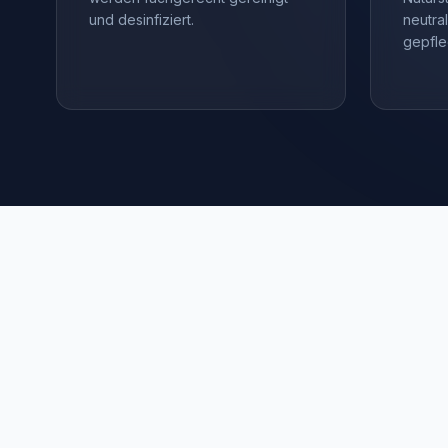
und desinfiziert.
neutra
gepfle