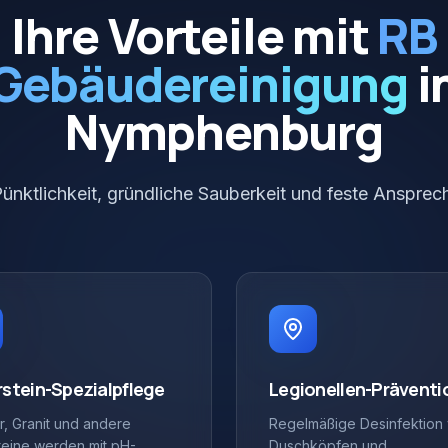
Ihre Vorteile mit
RB
Gebäudereinigung
i
Nymphenburg
Pünktlichkeit, gründliche Sauberkeit und feste Ansprech
stein-Spezialpflege
Legionellen-Präventi
, Granit und andere
Regelmäßige Desinfektion
teine werden mit pH-
Duschköpfen und