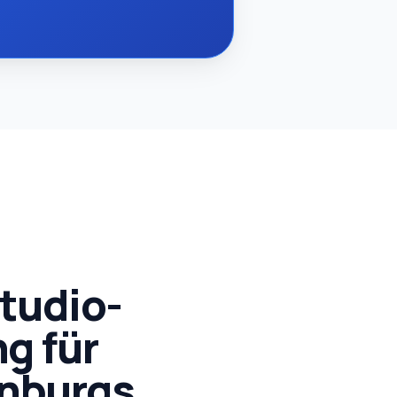
tudio-
g für
nburgs