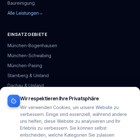
Baureinigung
Alle Leistungen
→
EINSATZGEBIETE
München-Bogenhausen
München-Schwabing
München-Pasing
Starnberg & Umland
Dachau & Umland
Alle Stadtteil-Hubs
Wir respektieren Ihre Privatsphäre
Inhaltsverzeichnis
Wir verwenden Cookies, um unsere Website zu
verbessern. Einige sind essenziell, während andere
Alle Gebiete
→
uns helfen, diese Website zu analysieren und Ihr
Erlebnis zu verbessern. Sie können selbst
entscheiden, welche Kategorien Sie zulassen