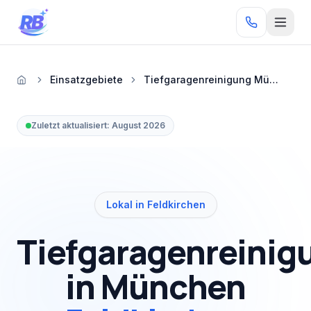
Zum Inhalt springen
RB
Einsatzgebiete
Tiefgaragenreinigung München Feldkirchen
Startseite
Zuletzt aktualisiert:
August 2026
Lokal in Feldkirchen
Tiefgaragenreinig
in München