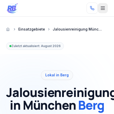
Zum Inhalt springen
RB
Einsatzgebiete
Jalousienreinigung München Berg
Startseite
Zuletzt aktualisiert:
August 2026
Lokal in Berg
Jalousienreinigun
in München
Berg