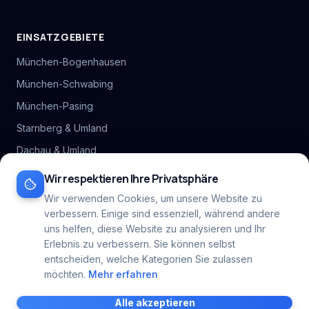
EINSATZGEBIETE
München-Bogenhausen
München-Schwabing
München-Pasing
Starnberg & Umland
Dachau & Umland
Alle Stadtteil-Hubs
Wir respektieren Ihre Privatsphäre
Inhaltsverzeichnis
Wir verwenden Cookies, um unsere Website zu
verbessern. Einige sind essenziell, während andere
Alle Gebiete
→
uns helfen, diese Website zu analysieren und Ihr
Erlebnis zu verbessern. Sie können selbst
entscheiden, welche Kategorien Sie zulassen
möchten.
Mehr erfahren
©
2026
RB Gebäudereinigung. Alle Rechte vorbehalten.
Alle akzeptieren
Impressum
|
Datenschutz
|
Cookie-Einstellungen