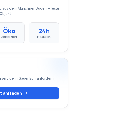
eb aus dem Münchner Süden – feste
Objekt.
Öko
24h
Zertifiziert
Reaktion
rservice
in
Sauerlach
anfordern.
t anfragen