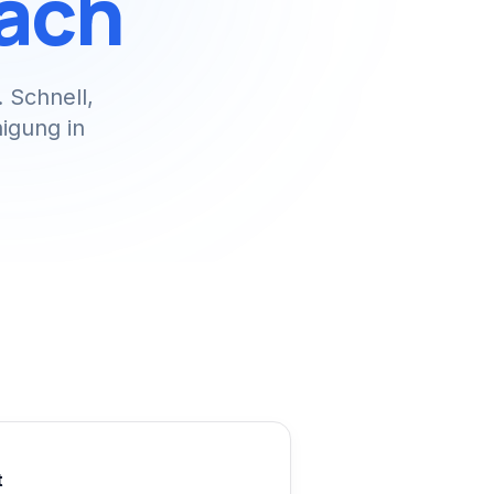
ach
. Schnell,
nigung in
t