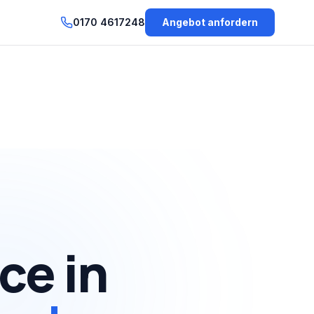
0170 4617248
Angebot anfordern
ice
in