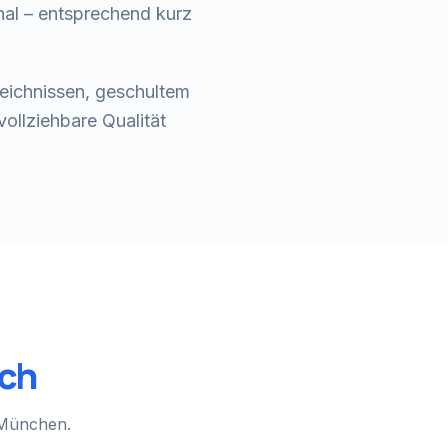
hal – entsprechend kurz
zeichnissen, geschultem
llziehbare Qualität
ach
 München.