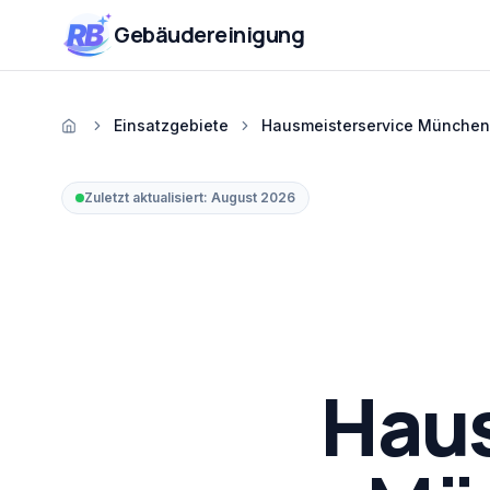
Zum Inhalt springen
RB
Gebäudereinigung
Einsatzgebiete
Hausmeisterservice München
Startseite
Zuletzt aktualisiert:
August 2026
Haus