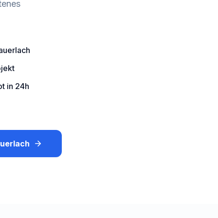
tenes
auerlach
jekt
t in 24h
uerlach