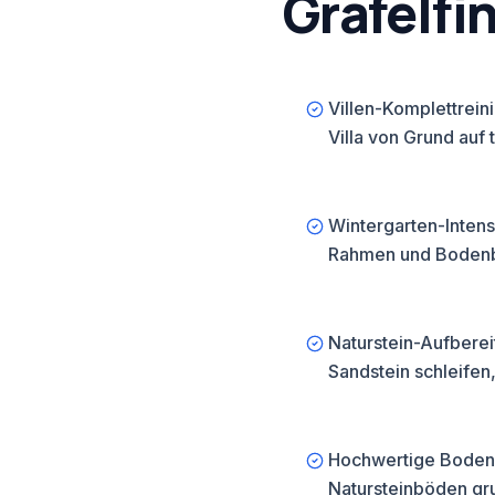
Gräfelfi
 aus in rund 30
nbesitzer in
Villen-Komplettrei
enlose
lächen – damit die
Villa von Grund auf 
timmt ist.
Wintergarten-Intens
Rahmen und Bodenbe
Naturstein-Aufberei
Sandstein schleifen
Hochwertige Bodenb
Natursteinböden gru