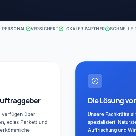
S PERSONAL
VERSICHERT
LOKALER PARTNER
SCHNELLE 
Auftraggeber
Die Lösung vo
e verfügen über
Unsere Fachkräfte s
n, edles Parkett und
spezialisiert: Naturst
Herkömmliche
Auffrischung und Wi