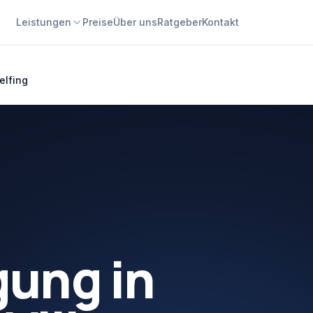
Leistungen
Preise
Über uns
Ratgeber
Kontakt
elfing
gung
in