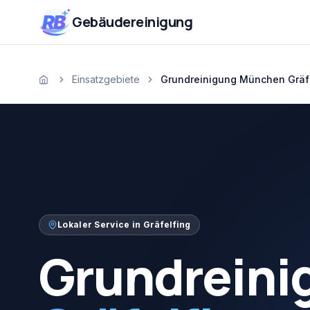
Zum Inhalt springen
RB
Gebäudereinigung
Einsatzgebiete
Grundreinigung München Gräf
Startseite
Lokaler Service in
Gräfelfing
Grundreini