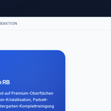
REAKTION
n RB
ind auf Premium-Oberflächen
ein-Kristallisation, Parkett-
ntergarten-Komplettreinigung