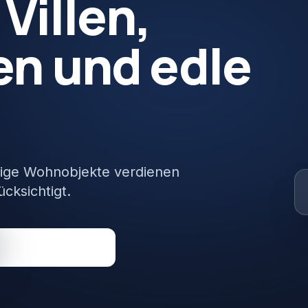
Villen,
en
und
edle
rtige Wohnobjekte verdienen
ücksichtigt.
Direkt anrufen