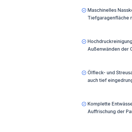
 regelmäßige
Maschinelles Nass
 unserem Standort
er die A99 in rund
Tiefgaragenfläche m
Hochdruckreinigung
Außenwänden der G
Ölfleck- und Streus
auch tief eingedrun
Komplette Entwässe
Auffrischung der P