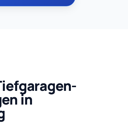
Tiefgaragen-
en in
g