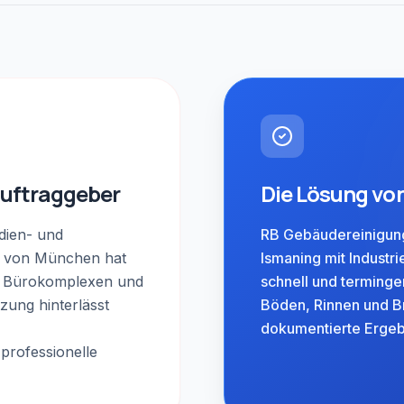
Auftraggeber
Die Lösung vo
dien- und
RB Gebäudereinigung 
h von München hat
Ismaning mit Industr
er Bürokomplexen und
schnell und terming
zung hinterlässt
Böden, Rinnen und Br
dokumentierte Ergebn
professionelle