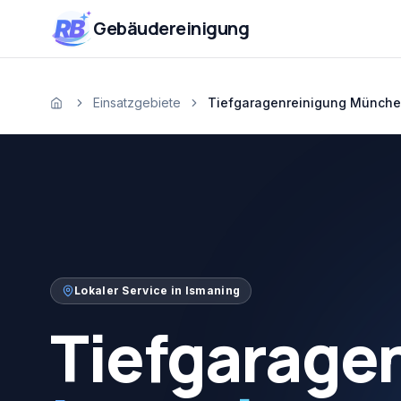
Zum Inhalt springen
RB
Gebäudereinigung
Einsatzgebiete
Tiefgaragenreinigung Münche
Startseite
Lokaler Service in
Ismaning
Tiefgarage