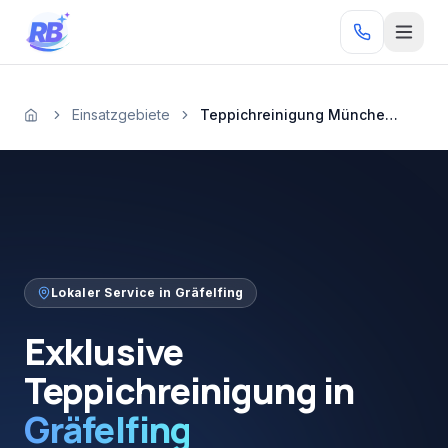
Zum Inhalt springen
RB
Einsatzgebiete
Teppichreinigung München Gräfelfing
Startseite
Lokaler Service in
Gräfelfing
Exklusive
Teppichreinigung
in
Gräfelfing