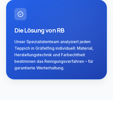
Die Lösung von RB
Unser Spezialistenteam analysiert jeden
Teppich in Gräfelfing individuell: Material,
Herstellungstechnik und Farbechtheit
Regional verwurzelt.
bestimmen das Reinigungsverfahren – für
Gräfelfing westlich von München ist
garantierte Werterhaltung.
eine der gehobensten Wohngemeinden
im Umland. Die Bewohner legen Wert
auf qualitativ hochwertige
Dienstleistungen und Diskretion. Von
Brunnthal aus betreuen wir unsere
Kunden in Gräfelfing persönlich und mit
höchsten Qualitätsstandards.