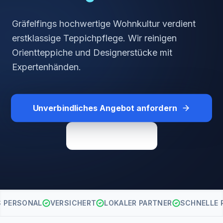
Gräfelfings hochwertige Wohnkultur verdient
erstklassige Teppichpflege. Wir reinigen
Orientteppiche und Designerstücke mit
Expertenhänden.
Unverbindliches Angebot anfordern
Direkt anrufen
S PERSONAL
VERSICHERT
LOKALER PARTNER
SCHNELLE 