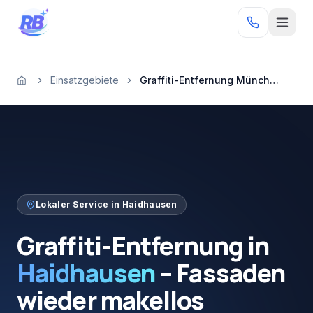
Zum Inhalt springen
RB
Einsatzgebiete
Graffiti-Entfernung München Haidhausen
Startseite
Lokaler Service in
Haidhausen
Graffiti-Entfernung
in
Haidhausen
–
Fassaden
wieder
makellos