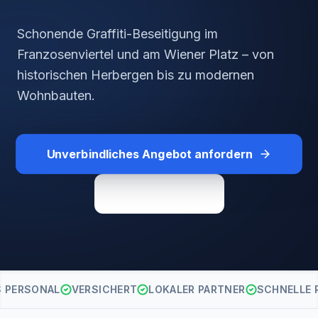
Schonende Graffiti-Beseitigung im
Franzosenviertel und am Wiener Platz – von
historischen Herbergen bis zu modernen
Wohnbauten.
Unverbindliches Angebot anfordern
Direkt anrufen
S PERSONAL
VERSICHERT
LOKALER PARTNER
SCHNELLE 