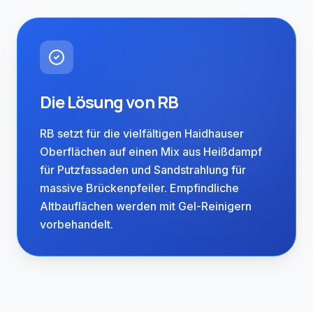
Die Lösung von RB
RB setzt für die vielfältigen Haidhauser
Oberflächen auf einen Mix aus Heißdampf
für Putzfassaden und Sandstrahlung für
massive Brückenpfeiler. Empfindliche
Altbauflächen werden mit Gel-Reinigern
vorbehandelt.
Regional verwurzelt.
Haidhausen ist von Brunnthal in ca. 20
Minuten über die A8 und den
Innsbrucker Ring erreichbar. Das enge
Straßennetz rund um die Preysingstraße