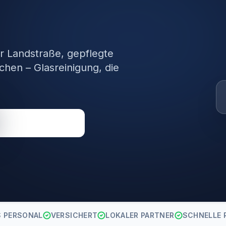
r Landstraße, gepflegte
hen – Glasreinigung, die
Direkt anrufen
S PERSONAL
VERSICHERT
LOKALER PARTNER
SCHNELLE 