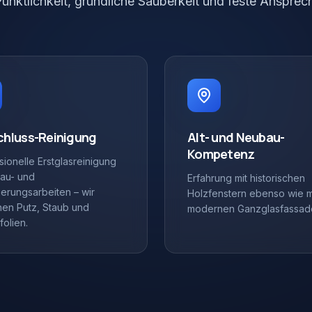
Pünktlichkeit, gründliche Sauberkeit und feste Ansprech
chluss-Reinigung
Alt- und Neubau-
Kompetenz
sionelle Erstglasreinigung
au- und
Erfahrung mit historischen
erungsarbeiten – wir
Holzfenstern ebenso wie m
nen Putz, Staub und
modernen Ganzglasfassad
folien.