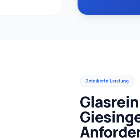
Detailierte Leistung
Glasrein
Giesing
Anforde
on Brunnthal