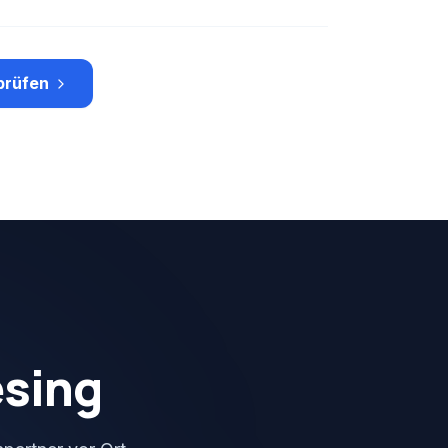
prüfen
esing