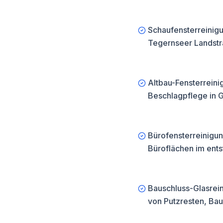
d in nur 15
s zum idealen
Schaufensterreinig
 schnelle Einsätze,
bilität bei
Tegernseer Landstr
Altbau-Fensterrein
Beschlagpflege in G
Bürofensterreinigu
Büroflächen im ent
Bauschluss-Glasrei
von Putzresten, Bau