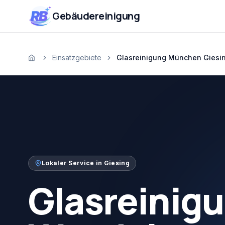
Zum Inhalt springen
RB
Gebäudereinigung
Einsatzgebiete
Glasreinigung München Giesi
Startseite
Lokaler Service in
Giesing
Glasreinig