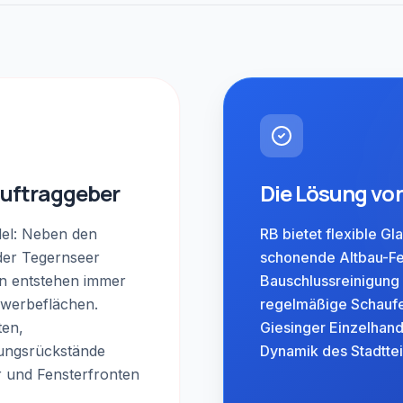
Auftraggeber
Die Lösung vo
del: Neben den
RB bietet flexible Gl
 der Tegernseer
schonende Altbau-Fe
n entstehen immer
Bauschlussreinigung 
werbeflächen.
regelmäßige Schaufe
ten,
Giesinger Einzelhand
ungsrückstände
Dynamik des Stadttei
r und Fensterfronten