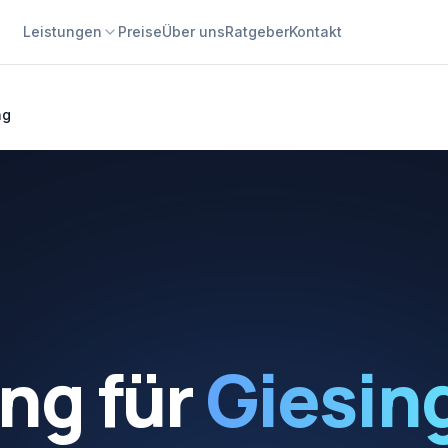
Leistungen
Preise
Über uns
Ratgeber
Kontakt
ng
ung
für
Giesin