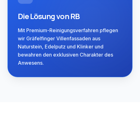
Die Lösung von RB
Mit Premium-Reinigungsverfahren pflegen
wir Gräfelfinger Villenfassaden aus
Naturstein, Edelputz und Klinker und
Regional verwurzelt.
bewahren den exklusiven Charakter des
Gräfelfing im Würmtal westlich von
Anwesens.
München zählt zu den exklusivsten
Wohngemeinden der Region mit
beeindruckenden Villen und
Landhäusern. Von Brunnthal aus
betreuen wir Gräfelfinger
Immobilieneigentümer mit dem Premium-
Anspruch, den diese Lage verdient.