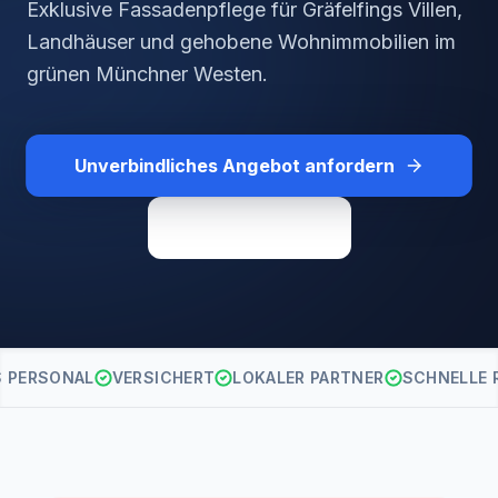
Exklusive Fassadenpflege für Gräfelfings Villen,
Landhäuser und gehobene Wohnimmobilien im
grünen Münchner Westen.
Unverbindliches Angebot anfordern
Direkt anrufen
S PERSONAL
VERSICHERT
LOKALER PARTNER
SCHNELLE 