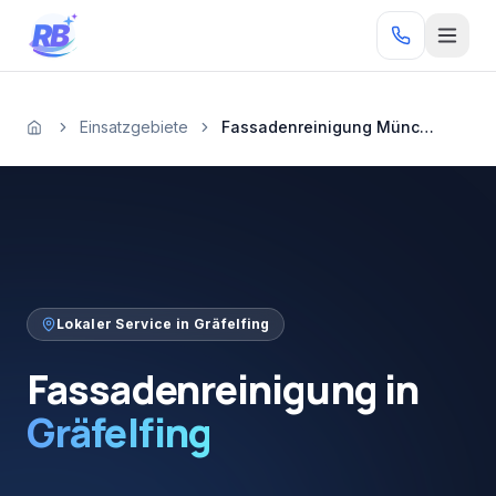
Zum Inhalt springen
RB
Einsatzgebiete
Fassadenreinigung München Gräfelfing
Startseite
Lokaler Service in
Gräfelfing
Fassadenreinigung
in
Gräfelfing