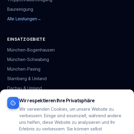
Baureinigung
Alle Leistungen
→
EINSATZGEBIETE
München-Bogenhausen
München-Schwabing
München-Pasing
Starnberg & Umland
Dachau & Umland
Alle Stadtteil-Hubs
Wir respektieren Ihre Privatsphäre
Inhaltsverzeichnis
Wir verwenden Cookies, um unsere Website zu
verbessern. Einige sind essenziell, während andere
Alle Gebiete
→
uns helfen, diese Website zu analysieren und Ihr
Erlebnis zu verbessern. Sie können selbst